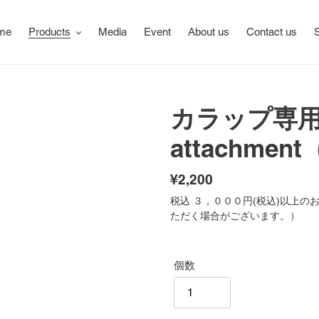
me
Products
Media
Event
About us
Contact us
S
カラップ専用 
attachm
通
¥2,200
常
税込 ３，０００円(税込)以上
ただく場合がございます。）
価
格
個数