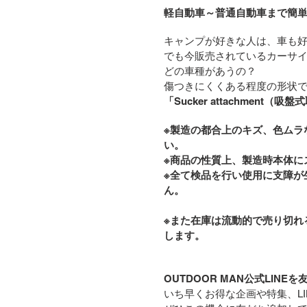
軽自動車～普通自動車まで簡
キャンプが好きな人は、車も
でも今販売されているカーサ
どの車種があうの？
傷つきにくくある程度の形状
「
Sucker attachment
（吸盤式
※製造の都合上のキズ、色ムラ
い。
※商品の性質上、製造時本体に
※全て検品を行い使用に支障が
ん。
※また在庫は流動的で売り切れ
します。
OUTDOOR MAN公式LIN
いち早くお得な企画や特集、L