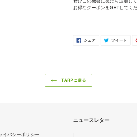
ぜひこの機会に友だち追加し
お得なクーポンをGETしてく
FACEBOOK
TWI
シェア
ツイート
で
に
シ
投
ェ
稿
ア
す
す
る
る
TARPに戻る
ニュースレター
ライバシーポリシー