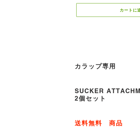
カートに
カ
ー
ト
カラップ専用
に
商
品
を
SUCKER ATTA
追
2個セット
加
す
る
送料無料 商品