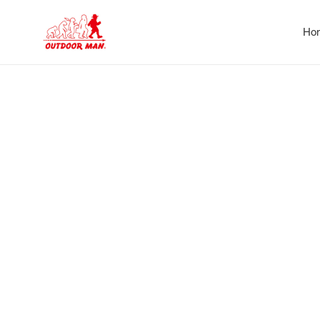
コ
ン
Ho
テ
ン
ツ
に
ス
キ
ッ
プ
す
る