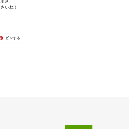
て頂き、
ださいね！
TTER
PINTEREST
ピンする
で
ピ
ン
す
る