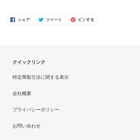
FACEBOOK
TWITTER
PINTEREST
シェア
ツイート
ピンする
で
に
で
シ
投
ピ
ェ
稿
ン
ア
す
す
す
る
る
る
クイックリンク
特定商取引法に関する表示
会社概要
プライバシーポリシー
お問い合わせ