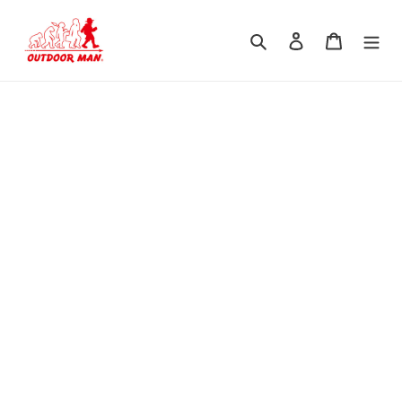
コ
ン
検索
ログイン
カート
テ
ン
ツ
に
ス
キ
ッ
プ
す
る