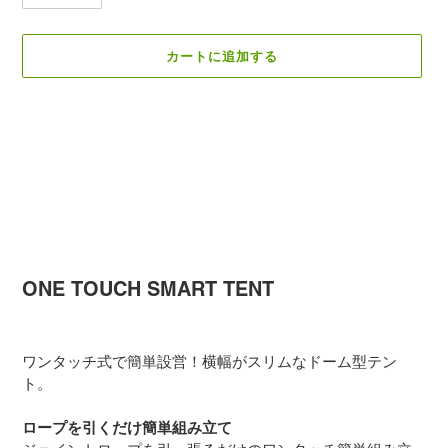
カートに追加する
カ
ー
ト
に
商
品
ONE TOUCH SMART TENT
を
追
加
ワンタッチ式で簡単設営！横幅がスリムなドーム型テン
す
ト。
る
ロープを引くだけ簡単組み立て