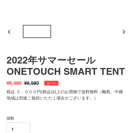
前
次
の
の
ス
ス
ラ
ラ
2022年サマーセール
イ
イ
ド
ド
ONETOUCH SMART TENT
販
¥6,480
通
¥6,980
セール
売
常
税込 ３，０００円(税込)以上のお買物で送料無料（離島、中継
価
価
地域は別途ご負担いただく場合がございます。）
格
格
個数