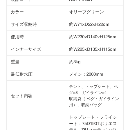
カラー
オリーブグリーン
サイズ収納時
約W71×D22×H22cｍ
使用時
約W230×D140×H125cｍ
インナーサイズ
約W225×D135×H115cｍ
重量
約3kg
最低耐水圧
メイン：2000mm
テント、トップシート、ペ
グ×8、ガイライン×4、
セット内容
収納袋（ ペグ・ガイライン
用）、収納バッグ
トップシート・フライシ
ート：75D190Tポリエス
テル（PUコーティング）